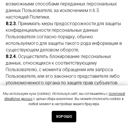
возможными способами переданных персональных
данных Пользователя, за исключением п.6.3.
настоящей Политики;
8.2.3.
Принимать меры предосторожности для защиты
конфиденциальности персональных данных
Пользователя согласно порядку, обычно
используемого для защиты такого рода информации в
существующем деловом обороте;
8.2.4.
Осуществлять блокирование персональных
данных, относящихся к соответствующему
Пользователю, с момента обращения или запроса
Пользователя, или его законного представителя либо
уполномоченного органа по защите прав субъектов
персональных данных на период проверки, в случае
Мы используем куки (cookies). Используя сайт, вы соглашаетесь с
политикой
выявления недостоверных персональных данных или
обработки данных
с целью сбора аналитики. Вы можете отключить cookies в
неправомерных действий;
любой момент в настройках вашего браузера.
8.2.5.
Уведомить уполномоченный орган по защите
прав субъектов персональных данных в случае
ХОРОШО
установления факта неправомерной или случайной