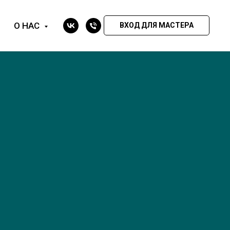
О НАС
ВХОД ДЛЯ МАСТЕРА