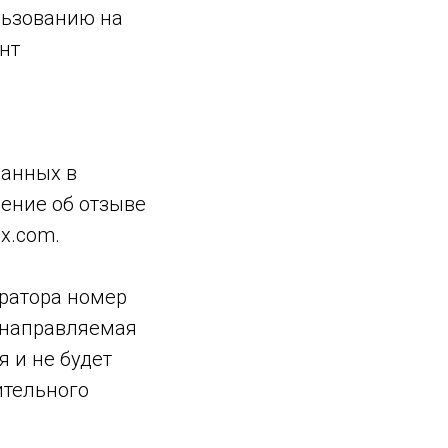
льзованию на
нт
занных в
ение об отзыве
ux.com
.
ратора номер
 направляемая
 и не будет
ительного