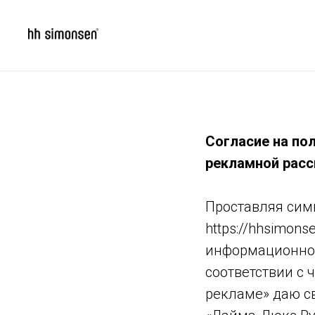
Согласие на по
рекламной расс
Проставляя симв
https://hhsimon
информационной
соответствии с ч
рекламе» даю с