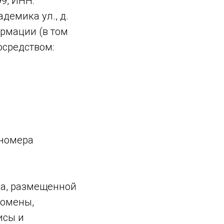
9, ИНН:
демика ул., д.
ормации (в том
осредством:
 номера
а, размещенной
 домены,
исы и