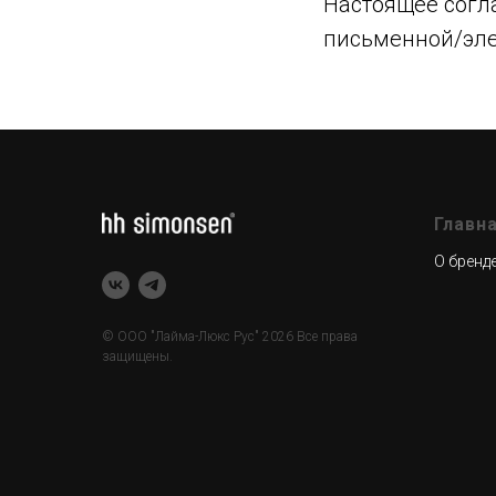
Настоящее согла
письменной/эле
Главн
О бренд
© ООО "Лайма-Люкс Рус" 2026 Все права
защищены.