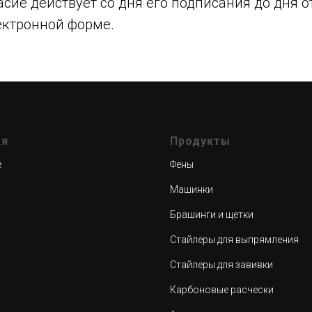
сие действует со дня его подписания до дня о
ктронной форме.
ая
Продукты
е
Фены
Машинки
Брашинги и щ
етки
Стайлеры для выпрямления
Стайлеры для завивки
Карбоновые расчески