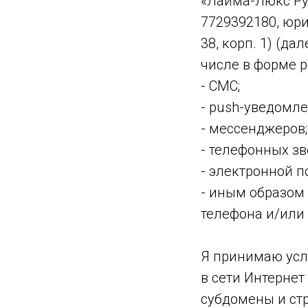
«Лайма-Люкс Рус
7729392180, юри
38, корп. 1) (д
числе в форме р
- СМС;
- push-уведомле
- мессенджеров;
- телефонных зв
- электронной п
- иным образом
телефона и/или
Я принимаю усл
в сети Интернет 
субдомены и стр