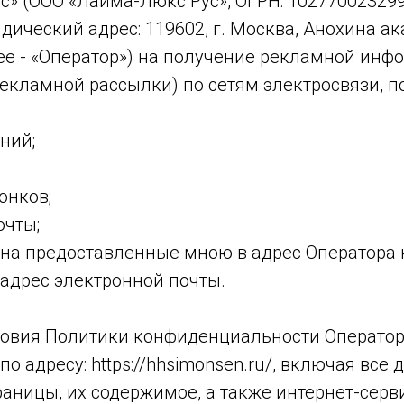
» (ООО «Лайма-Люкс Рус», ОГРН: 102770023299
дический адрес: 119602, г. Москва, Анохина ака
алее - «Оператор») на получение рекламной инф
екламной рассылки) по сетям электросвязи, п
ний;
онков;
очты;
 на предоставленные мною в адрес Оператора
 адрес электронной почты.
овия Политики конфиденциальности Оператор
по адресу: https://hhsimonsen.ru/, включая все
аницы, их содержимое, а также интернет-серв